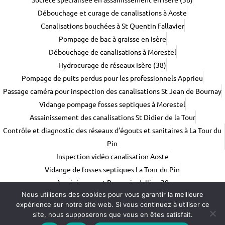
Débouchage et curage de canalisations à Aoste
Canalisations bouchées à St Quentin Fallavier
Pompage de bac à graisse en Isère
Débouchage de canalisations à Morestel
Hydrocurage de réseaux Isère (38)
Pompage de puits perdus pour les professionnels Apprieu
Passage caméra pour inspection des canalisations St Jean de Bournay
Vidange pompage fosses septiques à Morestel
Assainissement des canalisations St Didier de la Tour
Contrôle et diagnostic des réseaux d’égouts et sanitaires à La Tour du
Pin
Inspection vidéo canalisation Aoste
Vidange de fosses septiques La Tour du Pin
Assainissement Bourgoin-Jallieu 38
Nous utilisons des cookies pour vous garantir la meilleure
Entreprise d'assainissement en Isère (38)
Assainissement Isère (38)
expérience sur notre site web. Si vous continuez à utiliser ce
Assainissement Morestel (38)
site, nous supposerons que vous en êtes satisfait.
Assainissement Saint Quentin Fallavier (38)