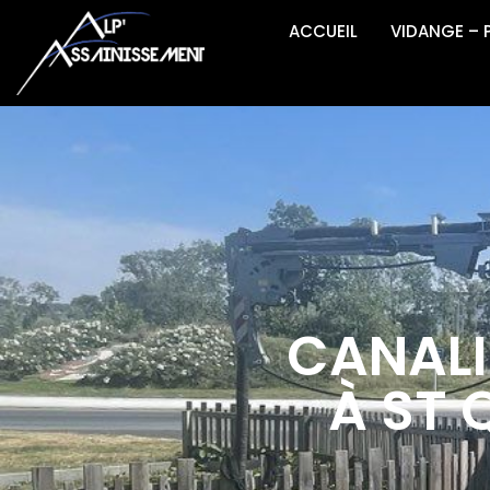
ACCUEIL
VIDANGE –
CANALI
À ST 