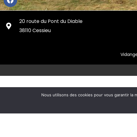
20 route du Pont du Diable
38110 Cessieu
Vidang
Société spécialisée en assainissement en Isère (38)
Débouchage et
Nous utilisons des cookies pour vous garantir la m
Débouchage de canalisations à Morestel
H
Passage caméra pour inspection des canalisations St Jean d
Contrôle et diagnostic des réseaux d’égouts et sanitaires à La Tour du
Entreprise d'assainissement en Isère (38)
Assainissement Isère (38)
Assainissement la Tour du Pin (38)
Société d'as