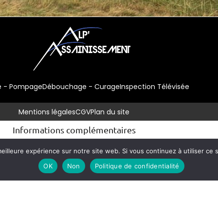
e - Pompage
Débouchage - Curage
Inspection Télévisée
Mentions légales
CGV
Plan du site
Informations complémentaires
 curage de canalisations à Aoste
Canalisations bouchées à St Quentin F
eilleure expérience sur notre site web. Si vous continuez à utiliser ce
ydrocurage de réseaux Isère (38)
Pompage de puits perdus pour les pro
OK
Non
Politique de confidentialité
e Bournay
Vidange pompage fosses septiques à Morestel
Assainissement 
 Pin
Inspection vidéo canalisation Aoste
Vidange de fosses septiques La 
Assainissement Morestel (38)
Assainissement Saint Quentin Fallavier (3
sainissement Isère
​Débouchage de fosse septique Morestel
Vidange de f