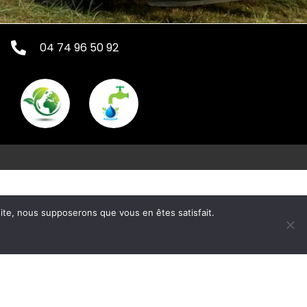
04 74 96 50 92
allavier
Pompage de bac à graisse en Isère
 site, nous supposerons que vous en êtes satisfait.
fessionnels Apprieu
des canalisations St Didier de la Tour
Tour du Pin
Assainissement Bourgoin-Jallieu 38
8)
Assainissement Saint Jean de Bournay (38)
osse septique Nord Isère